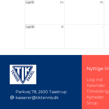
Uge35
24.
25.
Uge36
31.
1.
Nyttige li
Log ind
Kalender
Tilmelding
Parkvej 78
,
2630 Taastrup
Nyheder
kasserer@tiktennis.dk
Shop