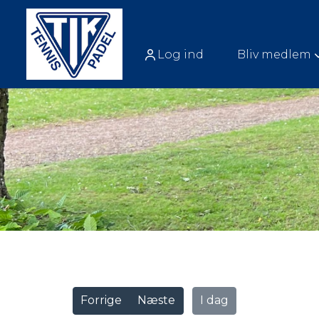
Log ind
Bliv medlem
Vis alle
Forrige
Næste
I dag