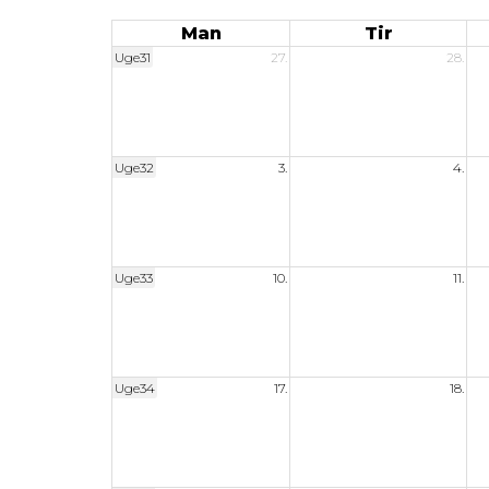
Man
Tir
Uge31
27.
28.
Uge32
3.
4.
Uge33
10.
11.
Uge34
17.
18.