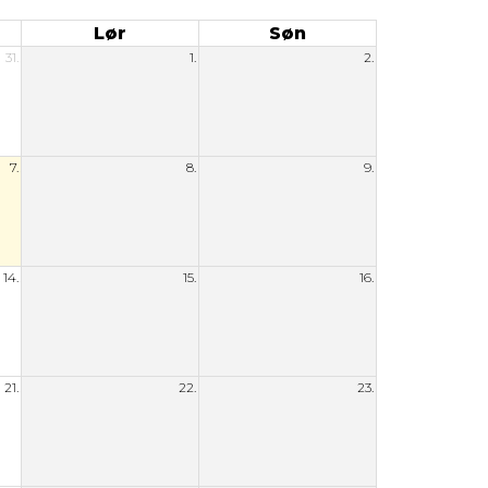
Lør
Søn
31.
1.
2.
7.
8.
9.
14.
15.
16.
21.
22.
23.