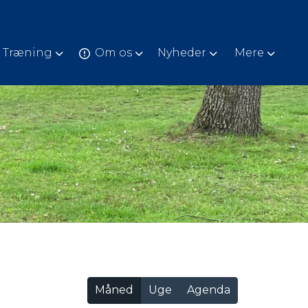
Træning
Om os
Nyheder
Mere
Måned
Uge
Agenda