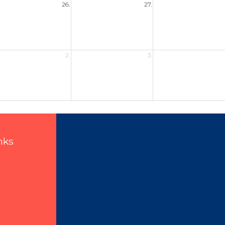
26.
27.
2.
3.
nks