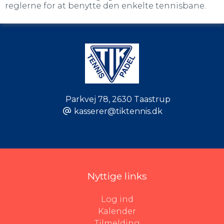
reglerne for at benytte den enkelte tennisbane.
Parkvej 78
,
2630 Taastrup
kasserer@tiktennis.dk
Nyttige links
Log ind
Kalender
Tilmelding