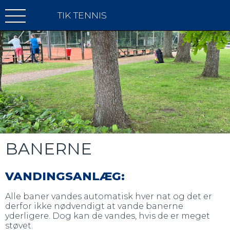
TIK TENNIS
BANERNE
VANDINGSANLÆG:
Alle baner vandes automatisk hver nat og det er
derfor ikke nødvendigt at vande banerne
yderligere. Dog kan de vandes, hvis de er meget
støvet.