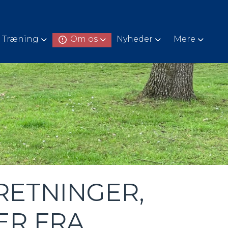
Træning
Om os
Nyheder
Mere
RETNINGER,
ER FRA