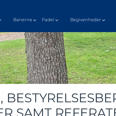
Banerne
Padel
Begivenheder
 BESTYRELSESBE
R SAMT REFERAT