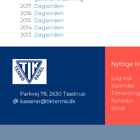
2017
Dagsorden
2016
Dagsorden
2015
Dagsorden
2014
Dagsorden
2013
Dagsorden
Nyttige li
Log ind
Kalender
Tilmelding
Parkvej 78
,
2630 Taastrup
Nyheder
kasserer@tiktennis.dk
Shop