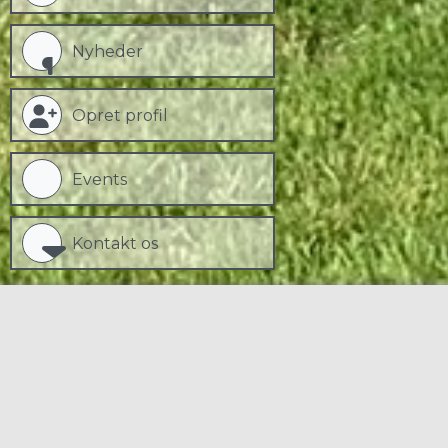
Nyheder
Opret profil
Events
Kontakt os
VELKOMMEN TIL TIK
TENNIS & PADEL
KOMMENDE HOLDKAMPE:
8/8 Herre 3 div. Ude mod Køge kl. 09:30